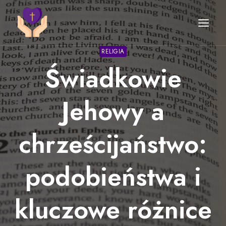
Przejdź
do
treści
RELIGIA
Świadkowie
Jehowy a
chrześcijaństwo:
podobieństwa i
kluczowe różnice