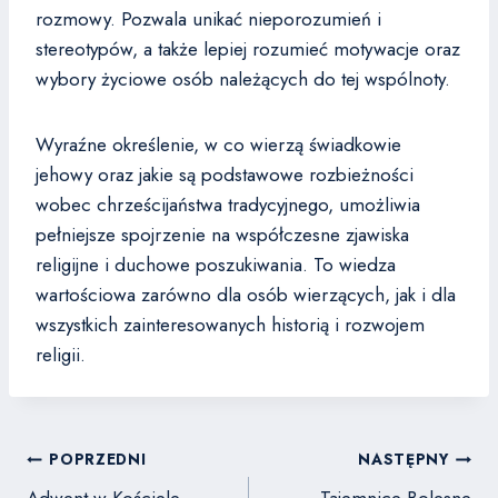
rozmowy. Pozwala unikać nieporozumień i
stereotypów, a także lepiej rozumieć motywacje oraz
wybory życiowe osób należących do tej wspólnoty.
Wyraźne określenie, w co wierzą świadkowie
jehowy oraz jakie są podstawowe rozbieżności
wobec chrześcijaństwa tradycyjnego, umożliwia
pełniejsze spojrzenie na współczesne zjawiska
religijne i duchowe poszukiwania. To wiedza
wartościowa zarówno dla osób wierzących, jak i dla
wszystkich zainteresowanych historią i rozwojem
religii.
Nawigacja
POPRZEDNI
NASTĘPNY
wpisu
Adwent w Kościele
Tajemnice Bolesne