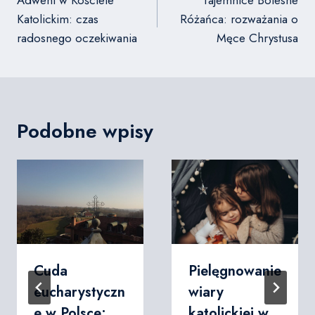
Katolickim: czas
Różańca: rozważania o
radosnego oczekiwania
Męce Chrystusa
Podobne wpisy
Cuda
Pielęgnowanie
eucharystyczn
wiary
e w Polsce:
katolickiej w