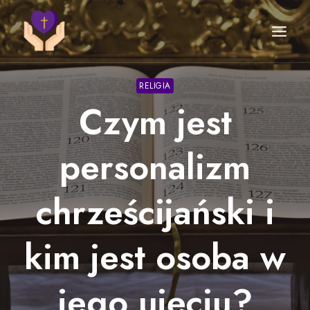
Przejdź
do
treści
RELIGIA
Czym jest
personalizm
chrześcijański i
kim jest osoba w
jego ujęciu?