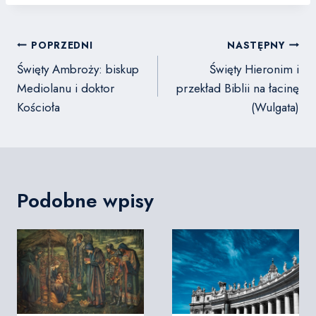
Nawigacja
POPRZEDNI
NASTĘPNY
wpisu
Święty Ambroży: biskup
Święty Hieronim i
Mediolanu i doktor
przekład Biblii na łacinę
Kościoła
(Wulgata)
Podobne wpisy