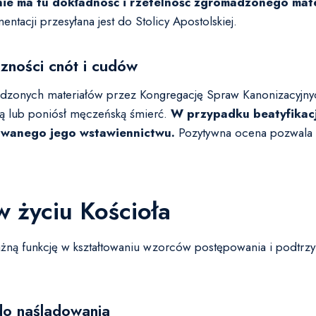
ie ma tu dokładność i rzetelność zgromadzonego mate
tacji przesyłana jest do Stolicy Apostolskiej.
zności cnót i cudów
adzonych materiałów przez Kongregację Spraw Kanonizacyjnyc
tą lub poniósł męczeńską śmierć.
W przypadku beatyfikacj
ywanego jego wstawiennictwu.
Pozytywna ocena pozwala n
w życiu Kościoła
 ważną funkcję w kształtowaniu wzorców postępowania i podtrz
do naśladowania