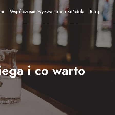
zm
Współczesne wyzwania dla Kościoła
Blog
iega i co warto