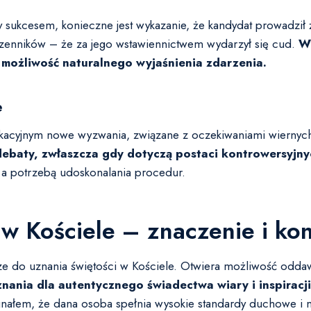
 sukcesem, konieczne jest wykazanie, że kandydat prowadził 
zenników – że za jego wstawiennictwem wydarzył się cud.
We
ć możliwość naturalnego wyjaśnienia zdarzenia.
e
kacyjnym nowe wyzwania, związane z oczekiwaniami wiernych,
ebaty, zwłaszcza gdy dotyczą postaci kontrowersyjny
 a potrzebą udoskonalania procedur.
ć w Kościele – znaczenie i k
e do uznania świętości w Kościele. Otwiera możliwość oddawan
znania dla autentycznego świadectwa wiary i inspiracj
ygnałem, że dana osoba spełnia wysokie standardy duchowe i