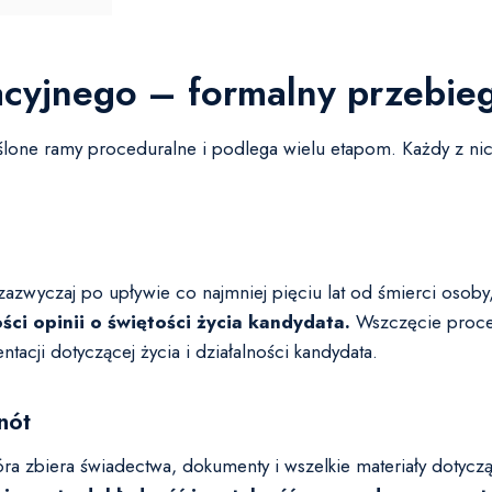
acyjnego – formalny przebie
ślone ramy proceduralne i podlega wielu etapom. Każdy z nic
azwyczaj po upływie co najmniej pięciu lat od śmierci osoby,
ci opinii o świętości życia kandydata.
Wszczęcie proce
acji dotyczącej życia i działalności kandydata.
nót
óra zbiera świadectwa, dokumenty i wszelkie materiały dotyc