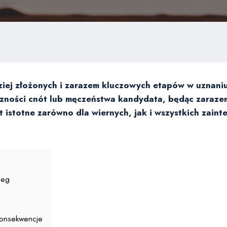
dziej złożonych i zarazem kluczowych etapów w uznani
iczności cnót lub męczeństwa kandydata, będąc zaraze
st istotne zarówno dla wiernych, jak i wszystkich za
ieg
 konsekwencje