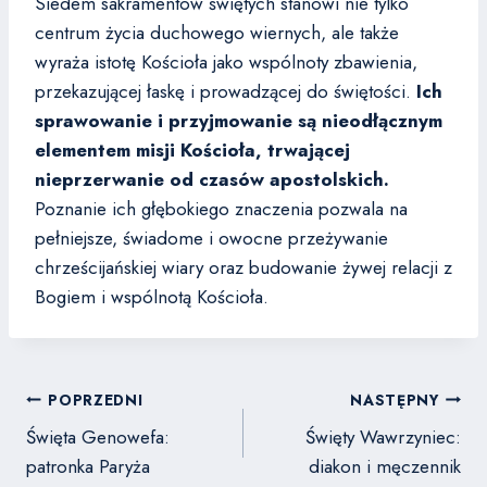
Siedem sakramentów świętych stanowi nie tylko
centrum życia duchowego wiernych, ale także
wyraża istotę Kościoła jako wspólnoty zbawienia,
przekazującej łaskę i prowadzącej do świętości.
Ich
sprawowanie i przyjmowanie są nieodłącznym
elementem misji Kościoła, trwającej
nieprzerwanie od czasów apostolskich.
Poznanie ich głębokiego znaczenia pozwala na
pełniejsze, świadome i owocne przeżywanie
chrześcijańskiej wiary oraz budowanie żywej relacji z
Bogiem i wspólnotą Kościoła.
Nawigacja
POPRZEDNI
NASTĘPNY
wpisu
Święta Genowefa:
Święty Wawrzyniec:
patronka Paryża
diakon i męczennik