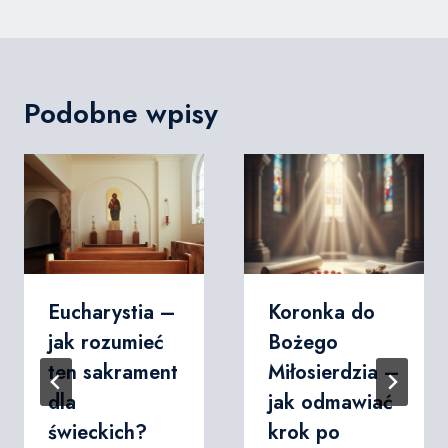
Podobne wpisy
Eucharystia –
Koronka do
jak rozumieć
Bożego
ten sakrament
Miłosierdzia –
dla
jak odmawiać
świeckich?
krok po