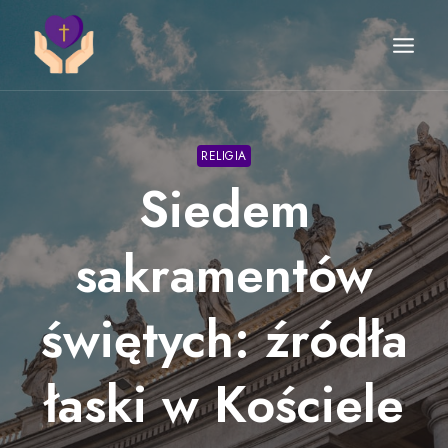
Przejdź
do
treści
RELIGIA
Siedem
sakramentów
świętych: źródła
łaski w Kościele