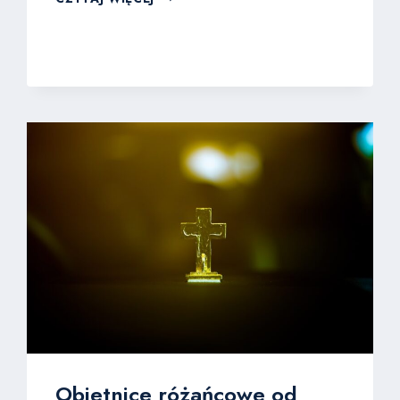
URSZULA
LEDÓCHOWSKA:
APOSTOŁKA
UŚMIECHU
Obietnice różańcowe od