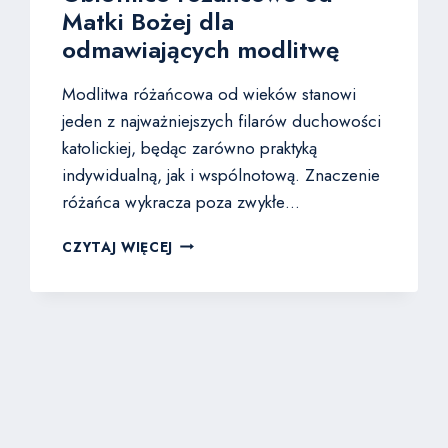
Matki Bożej dla
odmawiających modlitwę
Modlitwa różańcowa od wieków stanowi
jeden z najważniejszych filarów duchowości
katolickiej, będąc zarówno praktyką
indywidualną, jak i wspólnotową. Znaczenie
różańca wykracza poza zwykłe…
OBIETNICE
CZYTAJ WIĘCEJ
RÓŻAŃCOWE
OD
MATKI
BOŻEJ
DLA
ODMAWIAJĄCYCH
MODLITWĘ