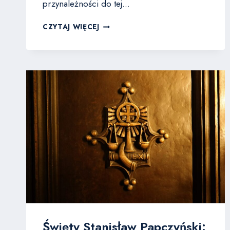
przynależności do tej…
KOŚCIÓŁ
CZYTAJ WIĘCEJ
A
MASONERIA:
DLACZEGO
PRZYNALEŻNOŚĆ
JEST
ZAKAZANA
KATOLIKOM?
Święty Stanisław Papczyński: