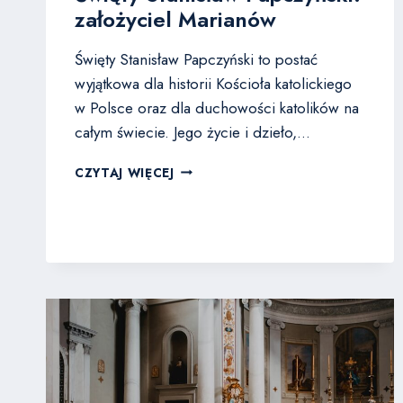
założyciel Marianów
Święty Stanisław Papczyński to postać
wyjątkowa dla historii Kościoła katolickiego
w Polsce oraz dla duchowości katolików na
całym świecie. Jego życie i dzieło,…
ŚWIĘTY
CZYTAJ WIĘCEJ
STANISŁAW
PAPCZYŃSKI:
ZAŁOŻYCIEL
MARIANÓW