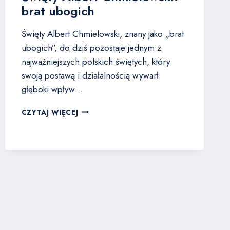
brat ubogich
Święty Albert Chmielowski, znany jako „brat
ubogich”, do dziś pozostaje jednym z
najważniejszych polskich świętych, który
swoją postawą i działalnością wywarł
głęboki wpływ…
ŚWIĘTY
CZYTAJ WIĘCEJ
ALBERT
CHMIELOWSKI:
BRAT
UBOGICH