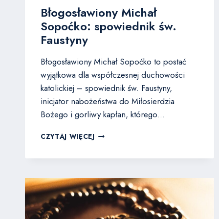
Błogosławiony Michał
Sopoćko: spowiednik św.
Faustyny
Błogosławiony Michał Sopoćko to postać
wyjątkowa dla współczesnej duchowości
katolickiej – spowiednik św. Faustyny,
inicjator nabożeństwa do Miłosierdzia
Bożego i gorliwy kapłan, którego…
BŁOGOSŁAWIONY
CZYTAJ WIĘCEJ
MICHAŁ
SOPOĆKO:
SPOWIEDNIK
ŚW.
FAUSTYNY