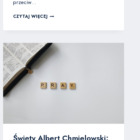
przeciw…
CZYM
CZYTAJ WIĘCEJ
SĄ
GRZECHY
GŁÓWNE
I
JAK
Z
NIMI
WALCZYĆ
NA
CO
DZIEŃ?
Święty Albert Chmielowski: