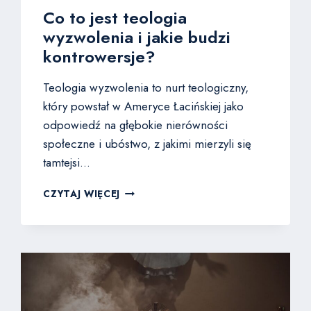
Co to jest teologia
wyzwolenia i jakie budzi
kontrowersje?
Teologia wyzwolenia to nurt teologiczny,
który powstał w Ameryce Łacińskiej jako
odpowiedź na głębokie nierówności
społeczne i ubóstwo, z jakimi mierzyli się
tamtejsi…
CO
CZYTAJ WIĘCEJ
TO
JEST
TEOLOGIA
WYZWOLENIA
I
JAKIE
BUDZI
KONTROWERSJE?