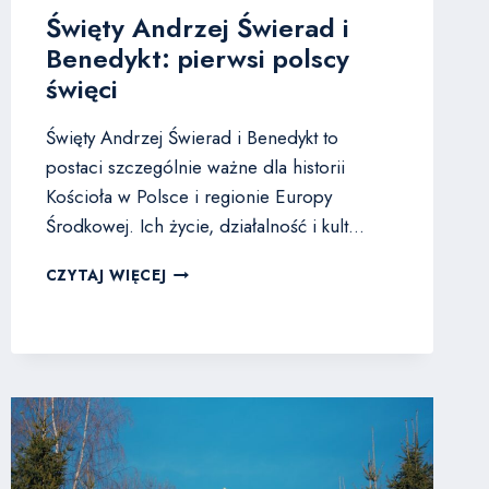
Święty Andrzej Świerad i
Benedykt: pierwsi polscy
święci
Święty Andrzej Świerad i Benedykt to
postaci szczególnie ważne dla historii
Kościoła w Polsce i regionie Europy
Środkowej. Ich życie, działalność i kult…
ŚWIĘTY
CZYTAJ WIĘCEJ
ANDRZEJ
ŚWIERAD
I
BENEDYKT:
PIERWSI
POLSCY
ŚWIĘCI