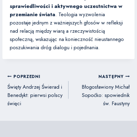
sprawiedliwości i aktywnego uczestnictwa w
przemianie świata
. Teologia wyzwolenia
pozostaje jednym z ważniejszych głosów w refleksji
nad relacją między wiarą a rzeczywistością
społeczną, wskazując na konieczność nieustannego
poszukiwania dróg dialogu i pojednania.
Nawigacja
POPRZEDNI
NASTĘPNY
wpisu
Święty Andrzej Świerad i
Błogosławiony Michał
Benedykt: pierwsi polscy
Sopoćko: spowiednik
święci
św. Faustyny