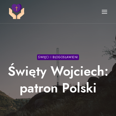
Przejdź
do
treści
ŚWIĘCI I BŁOGOSŁAWIENI
Święty Wojciech:
patron Polski