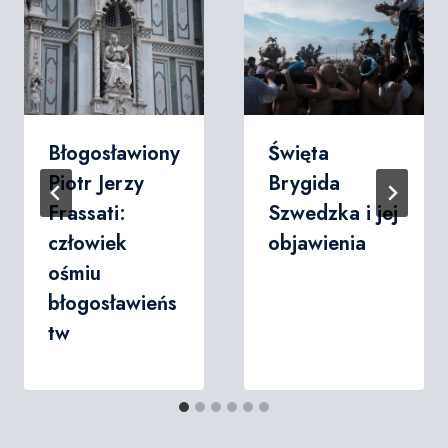
Błogosławiony
Święta
Piotr Jerzy
Brygida
Frassati:
Szwedzka i jej
człowiek
objawienia
ośmiu
błogosławieńs
tw