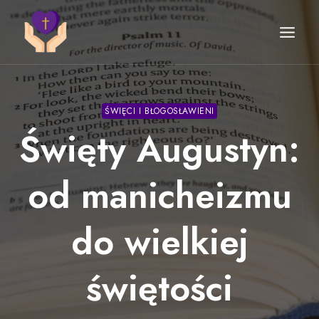
Przejdź
do
treści
ŚWIĘCI I BŁOGOSŁAWIENI
Święty Augustyn:
od manicheizmu
do wielkiej
świętości