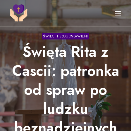
Przejdź
do
treści
ŚWIĘCI I BŁOGOSŁAWIENI
Święta Rita z
Cascii: patronka
od spraw po
ludzku
beznadziejnych