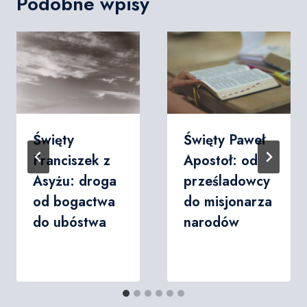
Podobne wpisy
Święty
Święty Paweł
Franciszek z
Apostoł: od
Asyżu: droga
prześladowcy
od bogactwa
do misjonarza
do ubóstwa
narodów