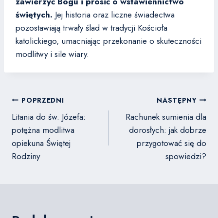
zawierzyć Bogu i prosić o wstawiennictwo
świętych.
Jej historia oraz liczne świadectwa
pozostawiają trwały ślad w tradycji Kościoła
katolickiego, umacniając przekonanie o skuteczności
modlitwy i sile wiary.
Nawigacja
POPRZEDNI
NASTĘPNY
wpisu
Litania do św. Józefa:
Rachunek sumienia dla
potężna modlitwa
dorosłych: jak dobrze
opiekuna Świętej
przygotować się do
Rodziny
spowiedzi?