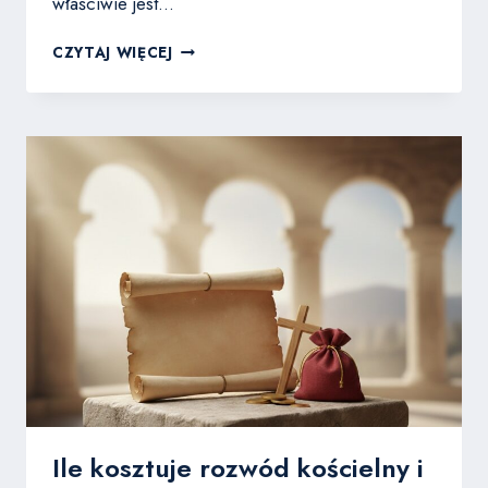
właściwie jest…
MSZA
CZYTAJ WIĘCEJ
TRYDENCKA
–
CO
TO
JEST
I
CZYM
RÓŻNI
SIĘ
OD
WSPÓŁCZESNEJ
MSZY?
Ile kosztuje rozwód kościelny i