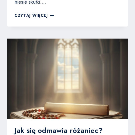
niesie skutki….
APOSTAZJA
CZYTAJ WIĘCEJ
–
CO
TO
JEST
I
JAK
WYGLĄDA
FORMALNE
WYSTĄPIENIE
Z
KOŚCIOŁA?
Jak się odmawia różaniec?