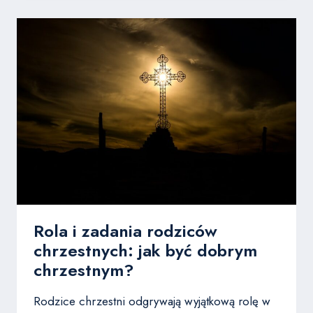
MATKI
BOŻEJ
DLA
ODMAWIAJĄCYCH
MODLITWĘ
Rola i zadania rodziców
chrzestnych: jak być dobrym
chrzestnym?
Rodzice chrzestni odgrywają wyjątkową rolę w