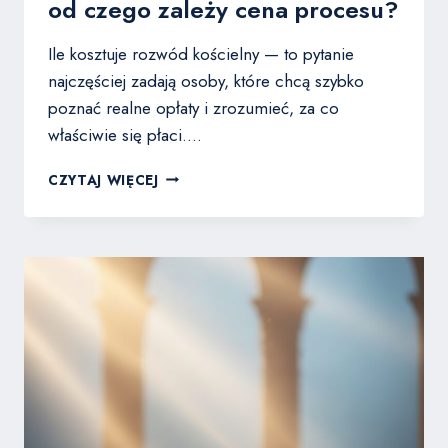
od czego zależy cena procesu?
Ile kosztuje rozwód kościelny — to pytanie
najczęściej zadają osoby, które chcą szybko
poznać realne opłaty i zrozumieć, za co
właściwie się płaci….
ILE
CZYTAJ WIĘCEJ
KOSZTUJE
ROZWÓD
KOŚCIELNY
I
OD
CZEGO
ZALEŻY
CENA
PROCESU?