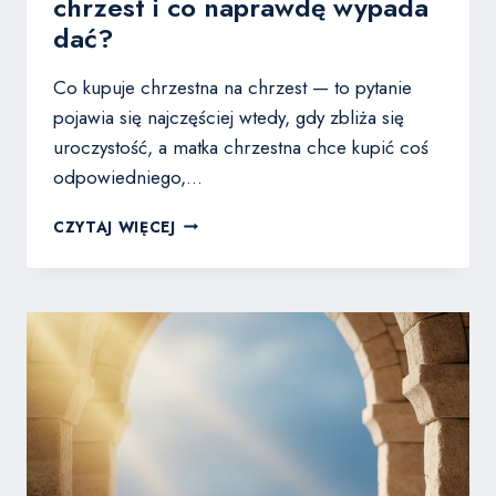
chrzest i co naprawdę wypada
dać?
Co kupuje chrzestna na chrzest — to pytanie
pojawia się najczęściej wtedy, gdy zbliża się
uroczystość, a matka chrzestna chce kupić coś
odpowiedniego,…
CO
CZYTAJ WIĘCEJ
KUPUJE
CHRZESTNA
NA
CHRZEST
I
CO
NAPRAWDĘ
WYPADA
DAĆ?