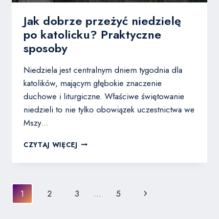
Jak dobrze przeżyć niedzielę
po katolicku? Praktyczne
sposoby
Niedziela jest centralnym dniem tygodnia dla
katolików, mającym głębokie znaczenie
duchowe i liturgiczne. Właściwe świętowanie
niedzieli to nie tylko obowiązek uczestnictwa we
Mszy…
JAK
CZYTAJ WIĘCEJ
DOBRZE
PRZEŻYĆ
NIEDZIELĘ
PO
Nawigacja
Następna
1
2
3
…
5
KATOLICKU?
strony
PRAKTYCZNE
strona
SPOSOBY