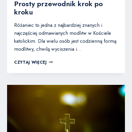
Prosty przewodnik krok po
kroku
Różaniec to jedna z najbardziej znanych i
najczęściej odmawianych modlitw w Kościele
katolickim. Dla wielu osób jest codzienną formą
modlitwy, chwilą wyciszenia i…
JAK
CZYTAJ WIĘCEJ
SIĘ
ODMAWIA
RÓŻANIEC?
PROSTY
PRZEWODNIK
KROK
PO
KROKU