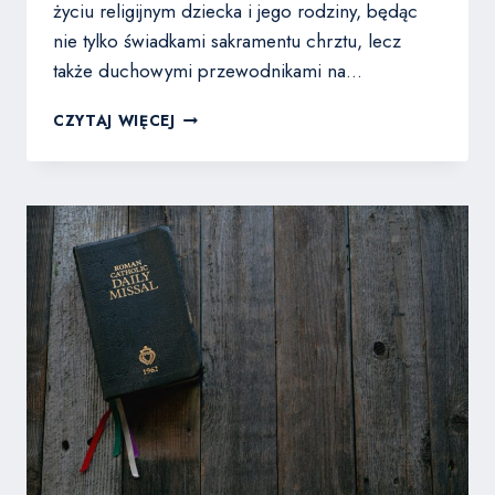
życiu religijnym dziecka i jego rodziny, będąc
nie tylko świadkami sakramentu chrztu, lecz
także duchowymi przewodnikami na…
ROLA
CZYTAJ WIĘCEJ
I
ZADANIA
RODZICÓW
CHRZESTNYCH:
JAK
BYĆ
DOBRYM
CHRZESTNYM?