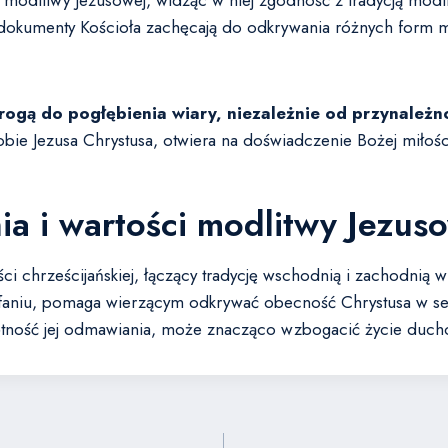
ki modlitwy Jezusowej, widząc w niej zgodność z tradycją modli
e dokumenty Kościoła zachęcają do odkrywania różnych form mo
ogą do pogłębienia wiary, niezależnie od przynależnoś
Osobie Jezusa Chrystusa, otwiera na doświadczenie Bożej miłośc
a i wartości modlitwy Jezus
 chrześcijańskiej, łączący tradycję wschodnią i zachodnią w
aufaniu, pomaga wierzącym odkrywać obecność Chrystusa w se
ętność jej odmawiania, może znacząco wzbogacić życie duch