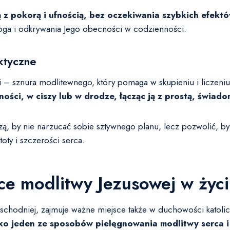
 z pokorą i ufnością, bez oczekiwania szybkich efekt
oga i odkrywania Jego obecności w codzienności.
ktyczne
ki – sznura modlitewnego, który pomaga w skupieniu i liczen
ści, w ciszy lub w drodze, łącząc ją z prostą, świad
, by nie narzucać sobie sztywnego planu, lecz pozwolić, by 
ty i szczerości serca.
e modlitwy Jezusowej w życi
schodniej, zajmuje ważne miejsce także w duchowości katolick
ako jeden ze sposobów pielęgnowania modlitwy serca i 