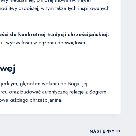
twy nieustannej, o której mówił św. Paweł
dlitwy osobistej, w tym także tych inspirowanych
ci do konkretnej tradycji chrześcijańskiej.
i i wytrwałości w dążeniu do świętości.
owej
 jednym, głębokim wołaniu do Boga. Jej
rcu oraz budować autentyczną relację z Bogiem.
owe każdego chrześcijanina.
NASTĘPNY