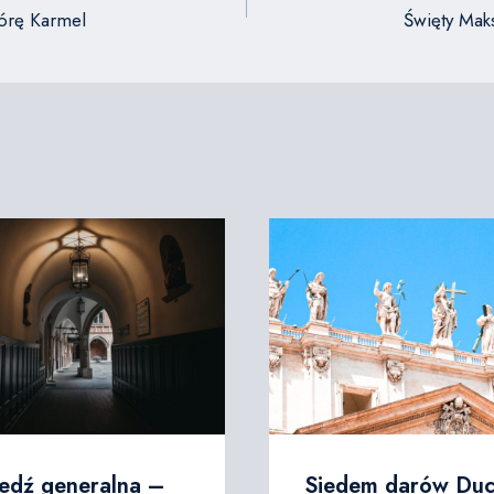
górę Karmel
Święty Mak
edź generalna –
Siedem darów Du