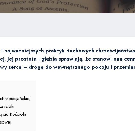
h i najważniejszych praktyk duchowych chrześcijaństw
j. Jej prostota i głębia sprawiają, że stanowi ona cen
twy serca – drogę do wewnętrznego pokoju i przemian
chrześcijańskiej
kazówki
yciu Kościoła
usowej