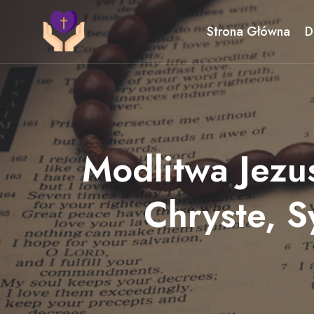
Przejdź
do
Strona Główna
D
treści
Modlitwa Jezu
Chryste, S