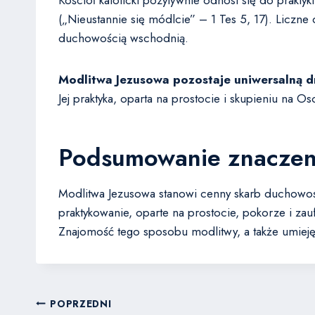
Kościół katolicki pozytywnie odnosi się do prakty
(„Nieustannie się módlcie” – 1 Tes 5, 17). Liczn
duchowością wschodnią.
Modlitwa Jezusowa pozostaje uniwersalną dr
Jej praktyka, oparta na prostocie i skupieniu na 
Podsumowanie znaczeni
Modlitwa Jezusowa stanowi cenny skarb duchowości
praktykowanie, oparte na prostocie, pokorze i z
Znajomość tego sposobu modlitwy, a także umiej
Nawigacja
POPRZEDNI