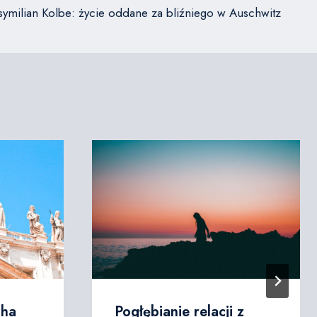
symilian Kolbe: życie oddane za bliźniego w Auschwitz
cha
Pogłębianie relacji z