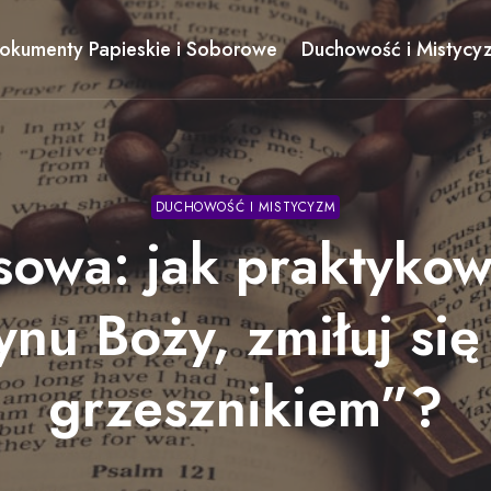
okumenty Papieskie i Soborowe
Duchowość i Mistycy
DUCHOWOŚĆ I MISTYCYZM
sowa: jak praktykow
ynu Boży, zmiłuj si
grzesznikiem”?