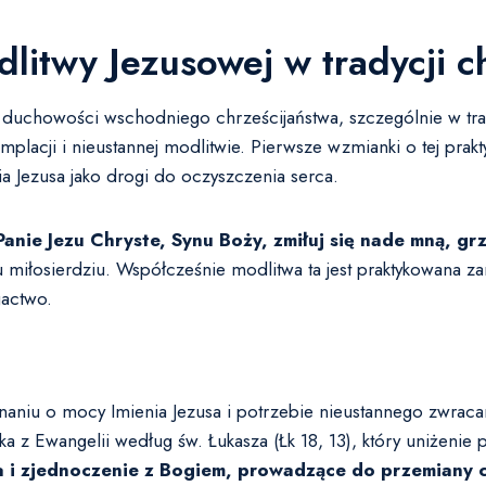
dlitwy Jezusowej w tradycji c
 duchowości wschodniego chrześcijaństwa, szczególnie w tra
lacji i nieustannej modlitwie. Pierwsze wzmianki o tej prakt
a Jezusa jako drogi do oczyszczenia serca.
anie Jezu Chryste, Synu Boży, zmiłuj się nade mną, grz
 miłosierdziu. Współcześnie modlitwa ta jest praktykowana z
gactwo.
naniu o mocy Imienia Jezusa i potrzebie nieustannego zwraca
a z Ewangelii według św. Łukasza (Łk 18, 13), który uniżenie
a i zjednoczenie z Bogiem, prowadzące do przemiany c