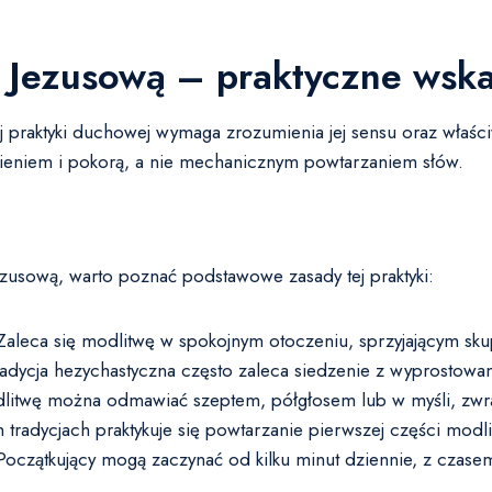
 Jezusową – praktyczne wsk
raktyki duchowej wymaga zrozumienia jej sensu oraz właściwe
pieniem i pokorą, a nie mechanicznym powtarzaniem słów.
zusową, warto poznać podstawowe zasady tej praktyki:
aleca się modlitwę w spokojnym otoczeniu, sprzyjającym sku
adycja hezychastyczna często zaleca siedzenie z wyprostowa
itwę można odmawiać szeptem, półgłosem lub w myśli, zwra
 tradycjach praktykuje się powtarzanie pierwszej części modl
oczątkujący mogą zaczynać od kilku minut dziennie, z czasem