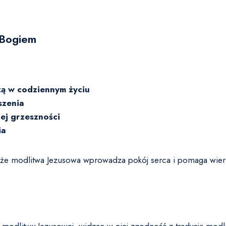
 Bogiem
ą w codziennym życiu
szenia
ej grzeszności
ia
 że modlitwa Jezusowa wprowadza pokój serca i pomaga wie