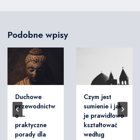
Podobne wpisy
Duchowe
Czym jest
przewodnictw
sumienie i jak
o –
je prawidłowo
praktyczne
kształtować
porady dla
według