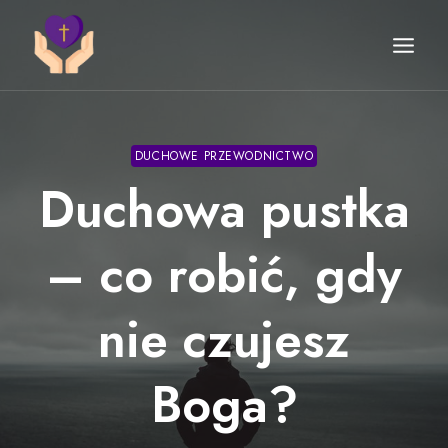
Przejdź
do
treści
DUCHOWE PRZEWODNICTWO
Duchowa pustka
– co robić, gdy
nie czujesz
Boga?