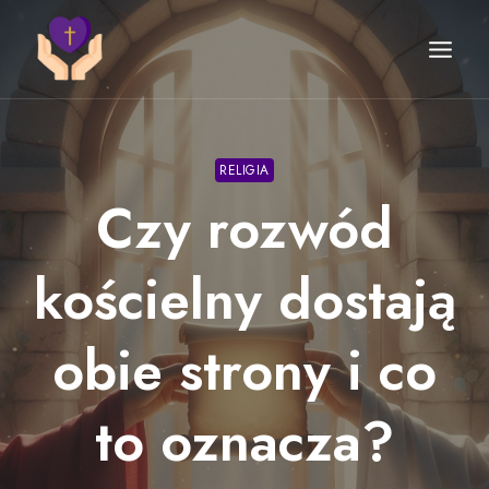
Przejdź
do
treści
RELIGIA
Czy rozwód
kościelny dostają
obie strony i co
to oznacza?