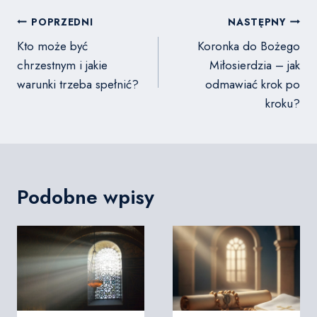
Nawigacja
POPRZEDNI
NASTĘPNY
wpisu
Kto może być
Koronka do Bożego
chrzestnym i jakie
Miłosierdzia – jak
warunki trzeba spełnić?
odmawiać krok po
kroku?
Podobne wpisy